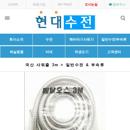
LOGIN
회원가입
MY PAGE
오시는길
장바구니
회사소개
수전
해바라기샤워기
일반수전/부속류
욕실용품
비데
위생도기
고객센터
국산 샤워줄 3m > 일반수전 & 부속류