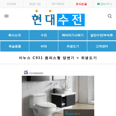
LOGIN
회원가입
MY PAGE
오시는길
장바구니
회사소개
수전
해바라기샤워기
일반수전/부속류
욕실용품
비데
위생도기
고객센터
이누스 C931 원피스형 양변기 > 위생도기