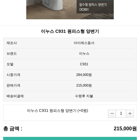
이누스 C931 원피스형 양변기
제조사
아이에스동서
브랜드
이누스
모델
C931
시중가격
284,000원
판매가격
215,000원
배송비결제
수령후 지불
이누스 C931 원피스형 양변기
(+0원)
총 금액 :
215,000원