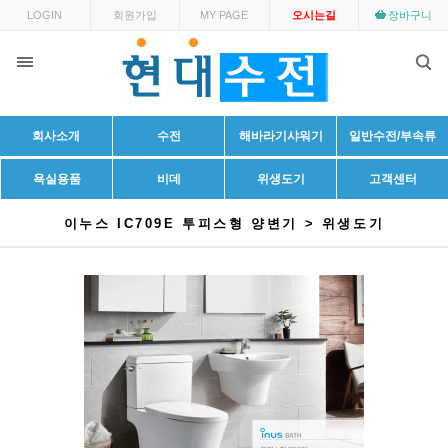
LOGIN
회원가입
MY PAGE
오시는길
장바구니
회사소개
수전
해바라기샤워기
일반수전/부속류
욕실용품
비데
위생도기
고객센터
이누스 IC709E 투피스형 양변기 > 위생도기