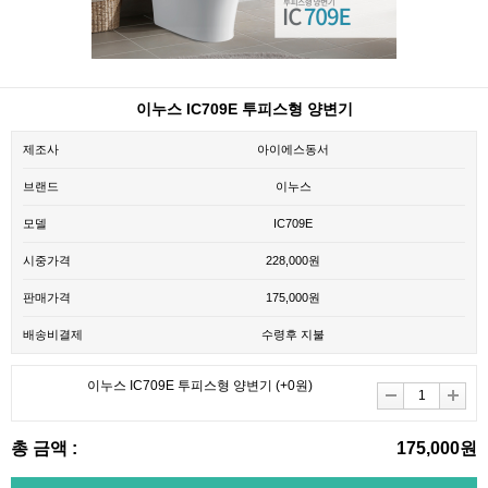
이누스 IC709E 투피스형 양변기
제조사
아이에스동서
브랜드
이누스
모델
IC709E
시중가격
228,000원
판매가격
175,000원
배송비결제
수령후 지불
이누스 IC709E 투피스형 양변기
(+0원)
총 금액 :
175,000원