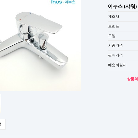
이누스 (샤워) N
제조사
브랜드
모델
시중가격
판매가격
배송비결제
상품의
품