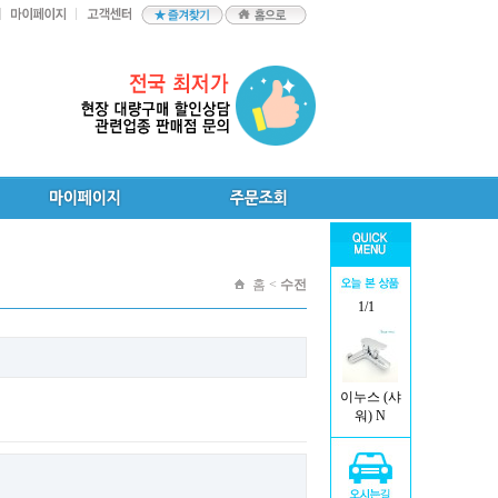
홈 <
수전
1/1
이누스 (샤
워) N