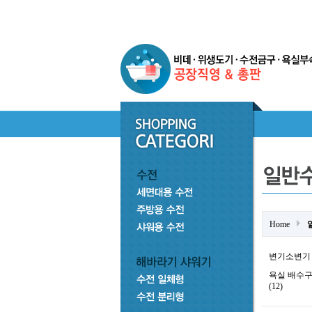
Home
변기소변기 부
욕실 배수구
(12)