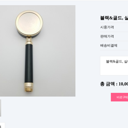
블랙&골드, 
시중가격
판매가격
배송비결제
블랙&골드, 
총 금액 :
10,0
품