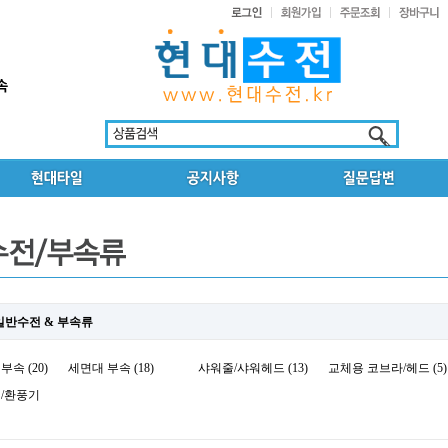
일반수전 & 부속류
속 (20)
세면대 부속 (18)
샤워줄/샤워헤드 (13)
교체용 코브라/헤드 (5)
/환풍기