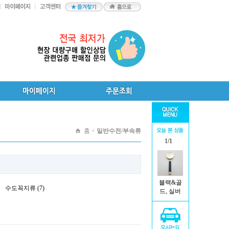
홈 <
일반수전/부속류
1/1
블랙&골
수도꼭지류 (7)
드, 실버