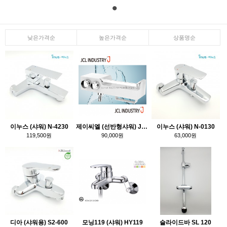
낮은가격순
높은가격순
상품명순
이누스 (샤워) N-4230
제이씨엘 (선반형샤워) JO-1000 PLUS
이누스 (샤워) N-0130
119,500원
90,000원
63,000원
디아 (샤워용) S2-600
모닝119 (샤워) HY119
슬라이드바 SL 120