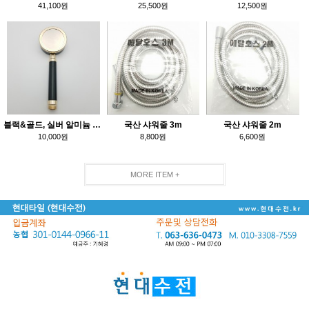
41,100원
25,500원
12,500원
블랙&골드, 실버 알미늄 수압상승(랜덤발송)
국산 샤워줄 3m
국산 샤워줄 2m
10,000원
8,800원
6,600원
MORE ITEM +