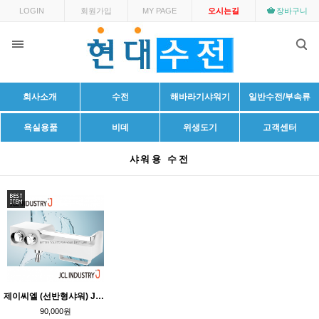
LOGIN
회원가입
MY PAGE
오시는길
장바구니
회사소개
수전
해바라기샤워기
일반수전/부속류
욕실용품
비데
위생도기
고객센터
샤워용 수전
제이씨엘 (선반형샤워) JO-1000 PLUS
90,000원