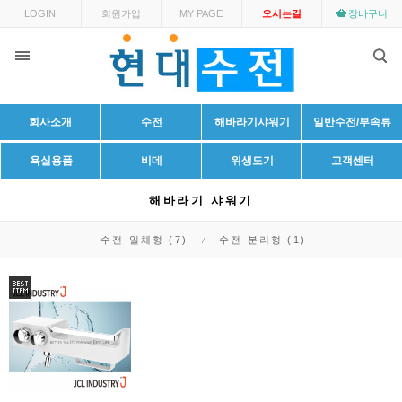
LOGIN
회원가입
MY PAGE
오시는길
장바구니
회사소개
수전
해바라기샤워기
일반수전/부속류
욕실용품
비데
위생도기
고객센터
해바라기 샤워기
수전 일체형 (7)
수전 분리형 (1)