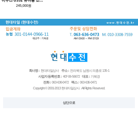
이누스 U352 유아용 소변기
245,000원
회사명 :
현대타일상사
주소 :
전라북도 남원시 의총로 135-1
사업자 등록번호 :
407-06-56672
대표 :
기혜경
전화 :
063-636-0472
팩스 :
063-636-0471
Copyright © 2001-2013 현대타일상사. All Rights Reserved.
상단으로