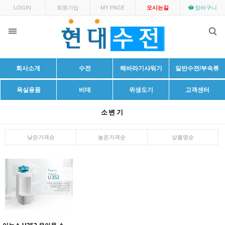
LOGIN
회원가입
MY PAGE
오시는길
장바구니
회사소개
수전
해바라기샤워기
일반수전/부속류
욕실용품
비데
위생도기
고객센터
소변기
낮은가격순
높은가격순
상품명순