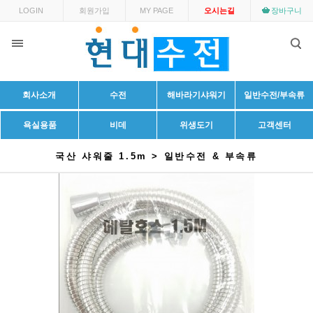
LOGIN
회원가입
MY PAGE
오시는길
장바구니
회사소개
수전
해바라기샤워기
일반수전/부속류
욕실용품
비데
위생도기
고객센터
국산 샤워줄 1.5m > 일반수전 & 부속류