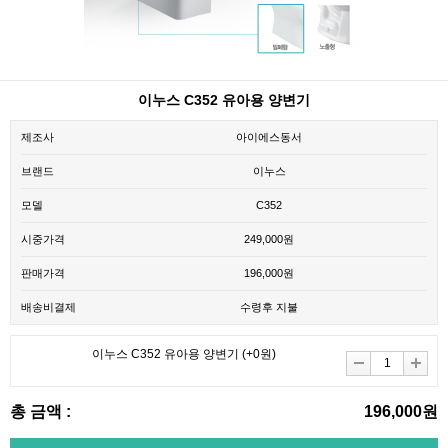
이누스 C352 유아용 양변기
제조사
아이에스동서
브랜드
이누스
모델
C352
시중가격
249,000원
판매가격
196,000원
배송비결제
수령후 지불
이누스 C352 유아용 양변기
(+0원)
총 금액 :
196,000원