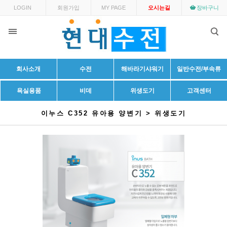
LOGIN
회원가입
MY PAGE
오시는길
장바구니
회사소개
수전
해바라기샤워기
일반수전/부속류
욕실용품
비데
위생도기
고객센터
이누스 C352 유아용 양변기 > 위생도기